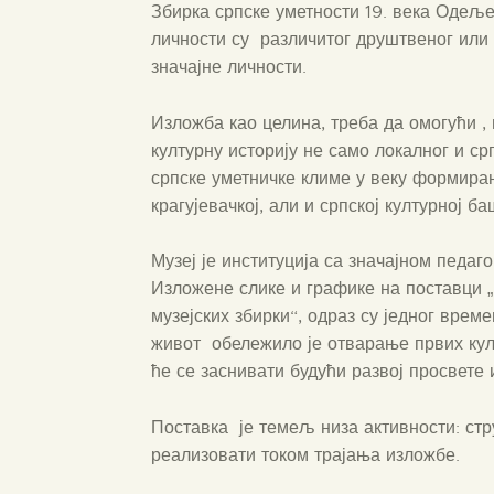
Збирка српске уметности 19. века Одеље
личности су различитог друштвеног или е
значајне личности.
Изложба као целина, треба да омогући ,
културну историју не само локалног и ср
српске уметничке климе у веку формирања
крагујевачкој, али и српској културној ба
Музеј је институција са значајном педа
Изложене слике и графике на поставци „
музејских збирки“, одраз су једног врем
живот обележило је отварање првих кул
ће се заснивати будући развој просвете 
Поставка је темељ низа активности: стр
реализовати током трајања изложбе.