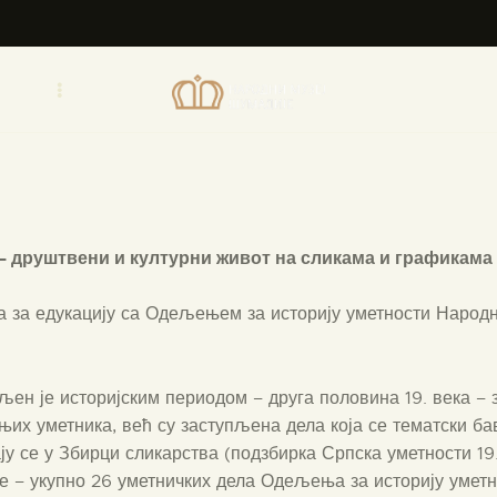
ПОЧЕТНА
О МУЗЕЈУ
СЕКТОРИ
ОБЈЕКТИ
ЗБИРКЕ
а – друштвени и културни живот на сликама и графикама 
ВЕСТИ
за едукацију са Одељењем за историју уметности Народног
.
ИЗЛОЖБЕ
ен је историјским периодом – друга половина 19. века – з
њих уметника, већ су заступљена дела која се тематски ба
ДОКУМЕНТА
у се у Збирци сликарства (подзбирка Српска уметности 19.
е – укупно 26 уметничких дела Одељења за историју уметно