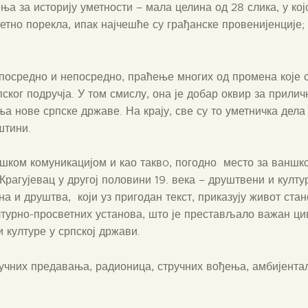
ВИРТУЕЛНА ТУРА
ња за историју уметности – мала целина од 28 слика, у ко
тно порекла, ипак најчешће су грађанске провенијенције; 
КОНТАКТ
 посредно и непосредно, праћење многих од промена које 
пског подручја. У том смислу, она је добар оквир за прил
 нове српске државе. На крају, све су то уметничка дела 
штини.
гошком комуникацијом и као таквo, погодно место за ванш
Крагујевац у другој половини 19. века – друштвени и култ
ена и друштва, који уз пригодан текст, приказују живот ста
турно-просветних установа, што је престављало важан цив
и културе у српској држави.
учних предавања, радионица, стручних вођења, амбијенталн