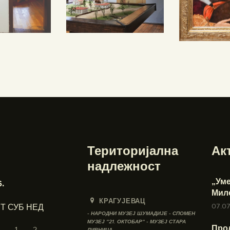
Територијална
Ак
надлежност
„Ум
.
Мил
КРАГУЈЕВАЦ
07.0
Т
СУБ
НЕД
- НАРОДНИ МУЗЕЈ ШУМАДИЈЕ - СПОМЕН
МУЗЕЈ "21. ОКТОБАР" - МУЗЕЈ СТАРА
Про
1
2
ЛИВНИЦА