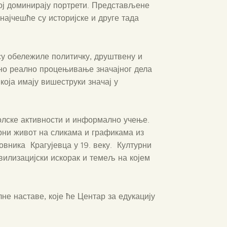
јој доминирају портрети. Представљене
најчешће су историјске и друге тада
су обележиле политичку, друштвену и
ично реално процењивање значајног дела
која имају вишеструки значај у
колске активности и информално учење.
урни живот на сликама и графикама из
новника Крагујевца у 19. веку. Културни
илизацијски искорак и темељ на којем
е наставе, које ће Центар за едукацију