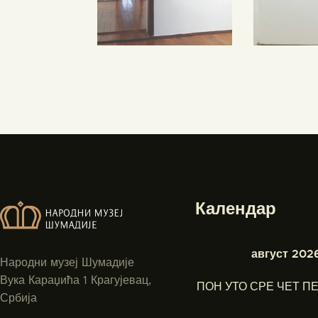
Календар
август 2026
Народни музеј Шумадије
Вука Караџића 1 Крагујевац,
ПОН
УТО
СРЕ
ЧЕТ
ПЕ
Србија