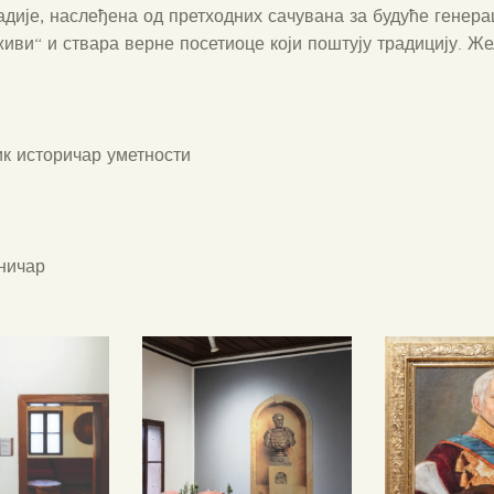
ије, наслеђена од претходних сачувана за будуће генера
живи“ и ствара верне посетиоце који поштују традицију. Ж
ик историчар уметности
ничар