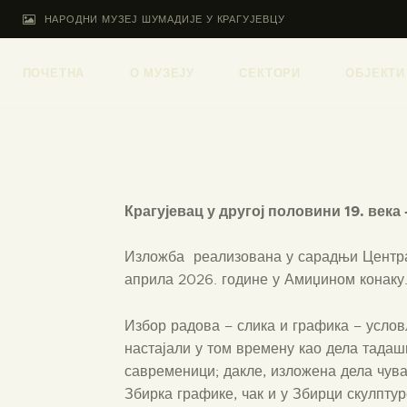
НАРОДНИ МУЗЕЈ ШУМАДИЈЕ У КРАГУЈЕВЦУ
ПОЧЕТНА
О МУЗЕЈУ
СЕКТОРИ
ОБЈЕКТИ
Крагујевац у другој половини 19. век
Изложба реализована у сарадњи Центра 
априла 2026. године у Амиџином конаку
Избор радова – слика и графика – условљ
настајали у том времену као дела тадаш
савременици; дакле, изложена дела чувај
Збирка графике, чак и у Збирци скулптур