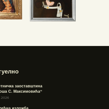
туелно
етничка заоставштина
оша С. Максимовића“
7.2026
лећна изложба