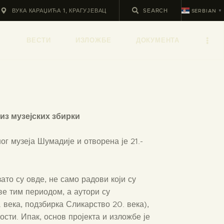
ВУКА КАРАЏИЋА 1, КРАГУЈЕВАЦ
SERBIAN
▼
ВЕСТИ
ИЗЛОЖБЕ
ДОКУМЕНТА
из музејских збирки
 музеја Шумадије и отворена је 21.-
ато су овде, не само радови који су
ве тим периодом, а аутори су
 века, подзбирка Сликарство 20. века),
сти. Ипак, основ пројекта и изложбе је