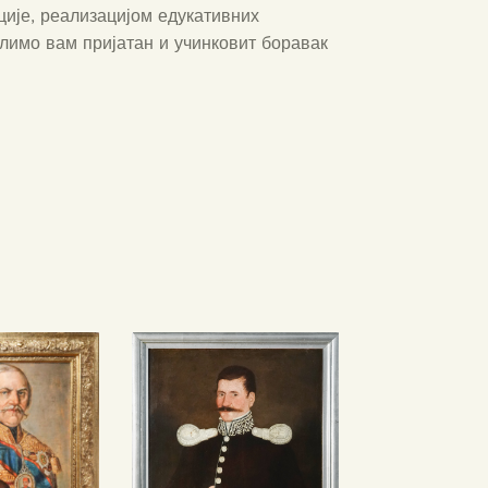
ције, реализацијом едукативних
елимо вам пријатан и учинковит боравак