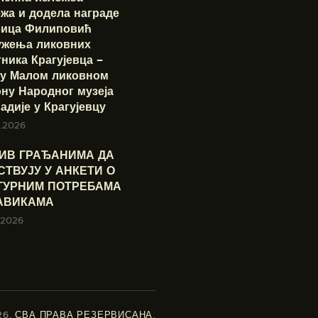
жа и додела награде
ица Филиповић
ужења ликовних
ника Крагујевца –
 у Малом ликовном
ну Народног музеја
дије у Крагујевцу
.2026
ИВ ГРАЂАНИМА ДА
СТВУЈУ У АНКЕТИ О
ТУРНИМ ПОТРЕБАМА
АВИКАМА
.2026
26.
СВА ПРАВА РЕЗЕРВИСАНА
.