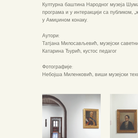
Културна баштина Народног музеја Шумад
програма и у интеракцији са публиком, „
у Амиџином конаку.
Аутори:
Татјана Милосављевић, музејски саветн
Катарина Ђурић, кустос педагог
Фотографије:
Небојша Миленковић, виши музејски тех