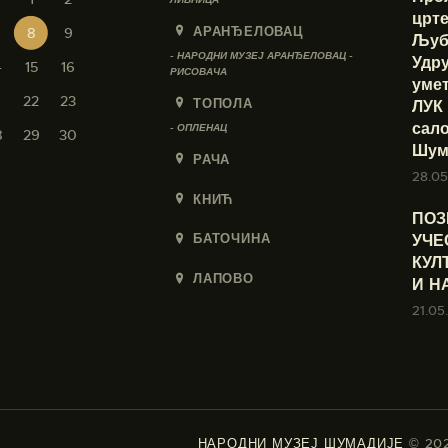
црте
АРАНЂЕЛОВАЦ
8
9
Љуб
- НАРОДНИ МУЗЕЈ АРАНЂЕЛОВАЦ -
Удр
4
15
16
РИСОВАЧА
умет
1
22
23
ТОПОЛА
ЛУК
сало
- ОПЛЕНАЦ
8
29
30
Шума
РАЧА
28.05
КНИЋ
ПОЗ
УЧЕ
БАТОЧИНА
КУЛ
ЛАПОВО
И Н
21.05
НАРОДНИ МУЗЕЈ ШУМАДИЈЕ
© 20