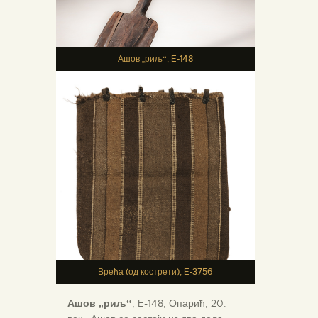
Ашов „риљ“, E-148
Врећа (од кострети), E-3756
Ашов „риљ“
, E-148, Опарић, 20.