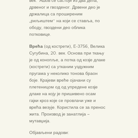
век. Ашов се састоји из два дела,
дрвеног и гвозденог. Дрвени део је
држалица са проширеним
„риљиштем“ на који се ставља, по
ободу, гвоздени део облика
потковице.
Врећа
(од кострети), E-3756, Велика
Сугубина, 20. век. Основа при ткању
је од конопље, а потка од козје длаке
(кострети) са утканим уздужним
пругама у неколико тонова браон
боје. Крајеви вреће ојачани су
плетеницом од од упредене козје
длаке на коју је пришивено осам
гајки кроз које се провлачи уже и
врећа везује. Користила се за пренос
жита. Производ је занатлија –
мутавџија.
Објављени радови: