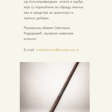
од пољопривредних алата и оруђа,
који су коришћени за обраду земље
као и средства за транспорт и
пренос добара.
Руковалац збирке Светлана
Радојковић, музејски саветник
етнолог
E-mail:
sradojkovic@muzej.org.rs