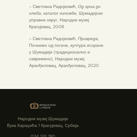
– Светлана Радојковић,
Од зрна до
хлеба
, каталог изложбе, Шумадијски
управни округ, Народни музеј
Крагујевац, 2008.
– Светлана Радојковић,
Привреда
,
Почнимо од погаче, култура исхране
у Шумадији (традиционално и
савремено), Народни музеј
Аранђеловац, Аранђеловац, 2020.
Народни музеј Шумадије
Вука Караџића 1 Крагујевац, Србија
034 331 782