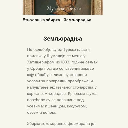
Етнолошка збирка - Земљорадња
Земљорадња
ПОЧЕТНА
По ослобођењу од Турске власти
О МУЗЕЈУ
прилике у Шумадији се мењају.
СЕКТОРИ
Хатишерифом из 1833. године сељак
у Србији постаје сопственик земље
ОБЈЕКТИ
коју обрађује, чиме су створени
ЗБИРКЕ
услови за привредни преображај и
напуштање екстезивног сточарства у
ВЕСТИ
корист земљорадње. Крчењем шума
ИЗЛОЖБЕ
повећале су се површине под
усевима: пшеницом, кукурузом,
ДОКУМЕНТА
овсем и воћем.
ВИРТУЕЛНА ТУРА
Збирка земљорадње формирана је
КОНТАКТ