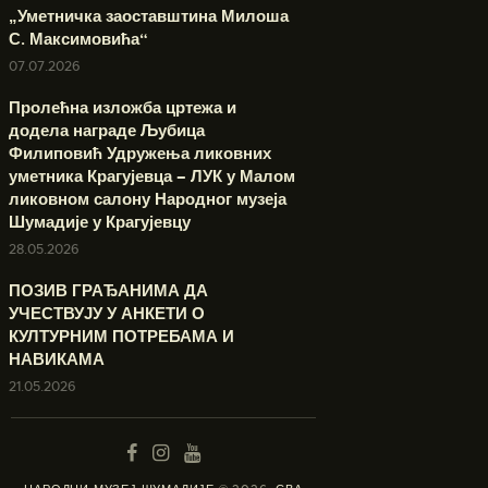
„Уметничка заоставштина Милоша
С. Максимовића“
07.07.2026
Пролећна изложба цртежа и
додела награде Љубица
Филиповић Удружења ликовних
уметника Крагујевца – ЛУК у Малом
ликовном салону Народног музеја
Шумадије у Крагујевцу
28.05.2026
ПОЗИВ ГРАЂАНИМА ДА
УЧЕСТВУЈУ У АНКЕТИ О
КУЛТУРНИМ ПОТРЕБАМА И
НАВИКАМА
21.05.2026