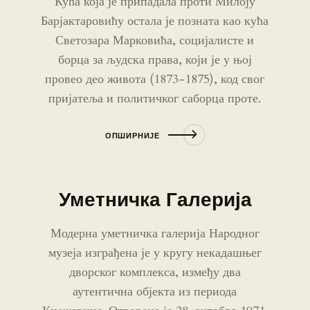
Кућа која је припадала проти Милоју
Барјактаровићу остала је позната као кућа
Светозара Марковића, социјалисте и
борца за људска права, који је у њој
провео део живота (1873-1875), код свог
пријатеља и политичког саборца проте.
ОПШИРНИЈЕ
Уметничка Галерија
Модерна уметничка галерија Народног
музеја изграђена је у кругу некадашњег
дворског комплекса, између два
аутентична објекта из периода