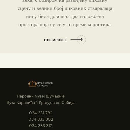
века, с обзиром на развијену ликовну
сцену и велики број ликовних стваралаца
нису била довољна два изложбена
простора која су се у то време користила.
ОПШИРНИЈЕ
Народни музеј Шумадије
Вука Караџића 1 Крагујевац, Србија
034 331 782
034 333 302
034 333 312