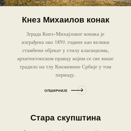
Кнез Михаилов конак
Зграда Кнез-Михајловог конака је
изграђена око 1859. године као велики
стамбени објекат у стилу класицизма,
архитектонском правцу којим се све више
градило на тлу Кнежевине Србије у том
периоду.
ОПШИРНИЈЕ
Стара скупштина