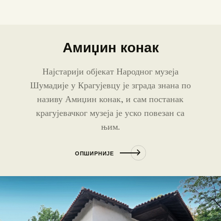
Амиџин конак
Најстарији објекат Народног музеја
ПОЧЕТНА
Шумадије у Крагујевцу је зграда знана по
О МУЗЕЈУ
називу Амиџин конак, и сам постанак
СЕКТОРИ
крагујевачког музеја је уско повезан са
ОБЈЕКТИ
њим.
ЗБИРКЕ
ВЕСТИ
ОПШИРНИЈЕ
ИЗЛОЖБЕ
ДОКУМЕНТА
ВИРТУЕЛНА ТУРА
КОНТАКТ