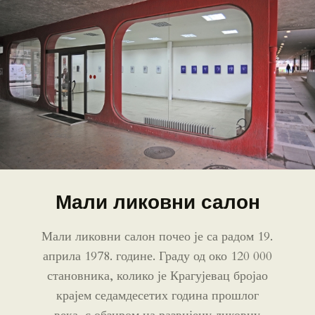
Мали ликовни салон
Мали ликовни салон почео је са радом 19.
априла 1978. године. Граду од око 120 000
становника, колико је Крагујевац бројао
крајем седамдесетих година прошлог