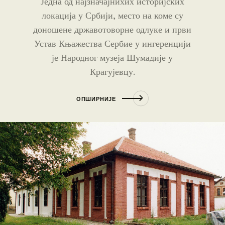
Једна од најзначајнихих историјских
локација у Србији, место на коме су
доношене државотоворне одлуке и први
Устав Књажества Сербие у ингеренцији
је Народног музеја Шумадије у
Крагујевцу.
ОПШИРНИЈЕ