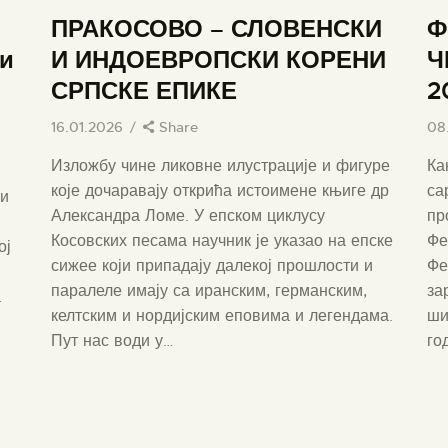
ПРАКОСОВО – СЛОВЕНСКИ
Ф
ди
И ИНДОЕВРОПСКИ КОРЕНИ
Ч
СРПСКЕ ЕПИКЕ
2
16.01.2026
Share
08
Изложбу чине ликовне илустрације и фигуре
Ка
које дочаравају открића истоимене књиге др
са
 и
Александра Ломе. У епском циклусу
пр
Косовских песама научник је указао на епске
Фе
ој
сижее који припадају далекој прошлости и
Фе
паралеле имају са иранским, германским,
за
а
келтским и нордијским еповима и легендама.
ши
и
Пут нас води у…
го