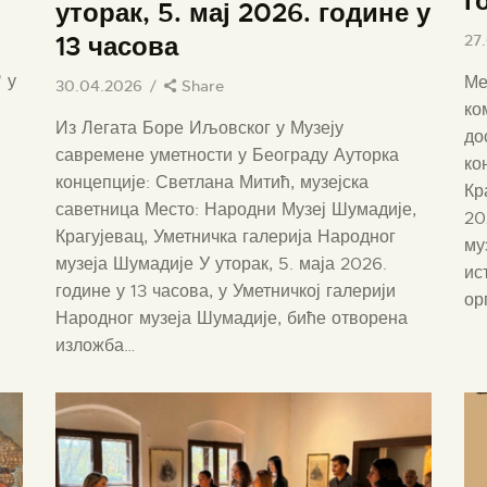
г
уторак, 5. мај 2026. године у
27
13 часова
 у
Ме
30.04.2026
Share
ко
Из Легата Боре Иљовског у Музеју
до
савремене уметности у Београду Ауторка
ко
концепције: Светлана Митић, музејска
Кр
саветница Место: Народни Музеј Шумадије,
20
Крагујевац, Уметничка галерија Народног
му
музеја Шумадије У уторак, 5. маја 2026.
ис
године у 13 часова, у Уметничкој галерији
ор
Народног музеја Шумадије, биће отворена
изложба…