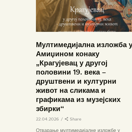
Мултимедијална изложба 
Амиџином конаку
„Крагујевац у другој
половини 19. века –
друштвени и културни
живот на сликама и
графикама из музејских
збирки“
22.04.2026
Share
Отварање мултимедијалне изложбе у