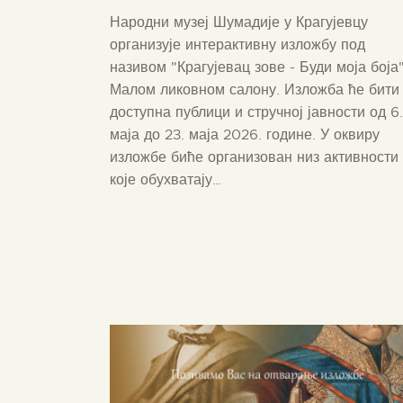
Народни музеј Шумадије у Крагујевцу
организује интерактивну изложбу под
називом "Крагујевац зове - Буди моја боја"
Малом ликовном салону. Изложба ће бити
доступна публици и стручној јавности од 6.
маја до 23. маја 2026. године. У оквиру
изложбе биће организован низ активности
које обухватају…