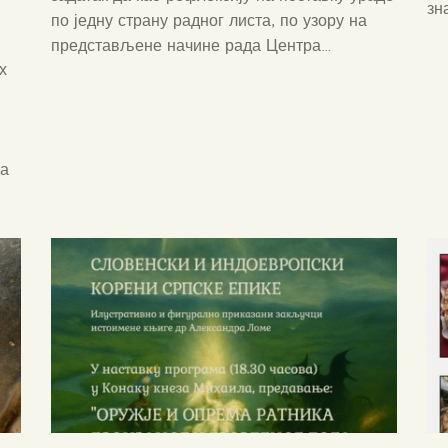
зн
по једну страну радног листа, по узору на
представљене начине рада Центра…
х
ка