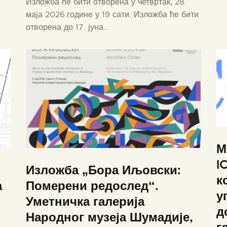
Изложба ће бити отворена у четвртак, 28.
маја 2026.године у 19 сати. Изложба ће бити
отворена до 17. јуна…
М
I
Изложба „Бора Иљовски:
к
а
Померени редослед“.
у
Уметничка галерија
д
Народног музеја Шумадије,