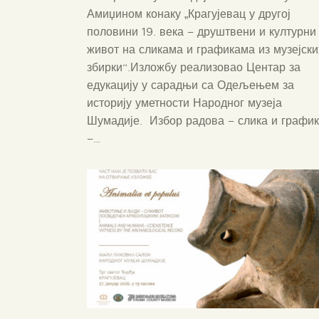
Амиџином конаку „Крагујевац у другој
половини 19. века – друштвени и културни
живот на сликама и графикама из музејски
збирки“.Изложбу реализовао Центар за
едукацију у сарадњи са Одељењем за
историју уметности Народног музеја
Шумадије. Избор радова – слика и графи
–…