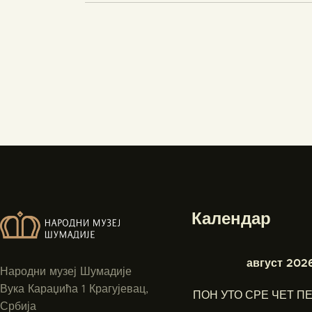
Календар
август 2026
Народни музеј Шумадије
Вука Караџића 1 Крагујевац,
ПОН
УТО
СРЕ
ЧЕТ
ПЕ
Србија