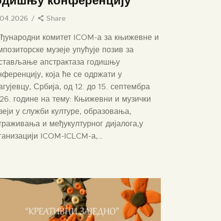
одишњу конференцију
.04.2026
Share
ђународни комитет ICOM-а за књижевне и
мпозиторске музеје упућује позив за
стављање апстрактаза годишњу
нференцију, која ће се одржати у
агујевцу, Србија, од 12. до 15. септембра
26. године на тему: Књижевни и музички
зеји у служби културе, образовања,
траживања и међукултурног дијалога,у
ганизацији ICOM-ICLCM-а,…