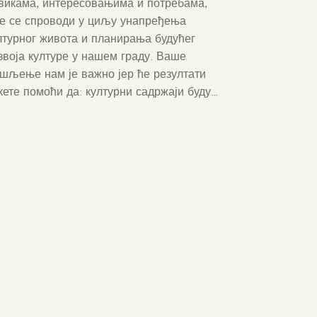
викама, интересовањима и потребама,
је се спроводи у циљу унапређења
лтурног живота и планирања будућег
звоја културе у нашем граду. Ваше
шљење нам је важно јер ће резултати
кете помоћи да: културни садржаји буду…