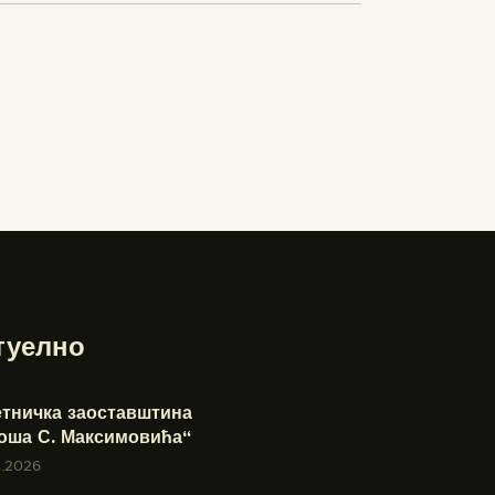
туелно
етничка заоставштина
оша С. Максимовића“
7.2026