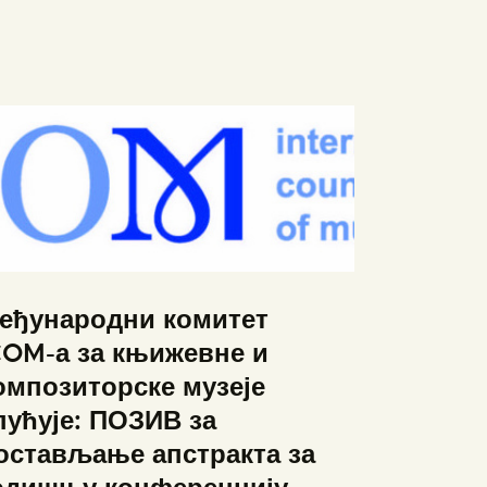
еђународни комитет
COM-а за књижевне и
омпозиторске музеје
пућује: ПОЗИВ за
остављање апстракта за