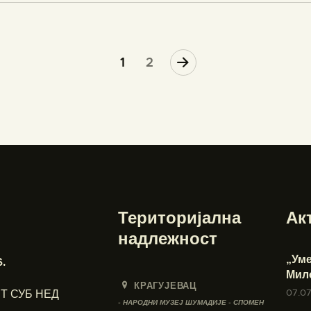
>
1
2
Територијална
Ак
надлежност
„Ум
.
Мил
КРАГУЈЕВАЦ
07.0
Т
СУБ
НЕД
- НАРОДНИ МУЗЕЈ ШУМАДИЈЕ - СПОМЕН