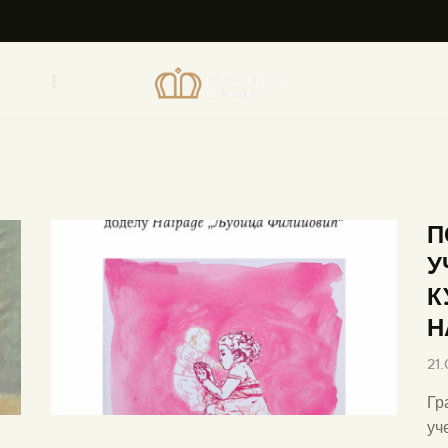
ПОЧЕТНА
О МУЗЕЈУ
СЕКТОРИ
ОБЈЕКТИ
ЗБИРКЕ
П
У
ВЕСТИ
К
Н
ИЗЛОЖБЕ
21
ДОКУМЕНТА
Гр
уч