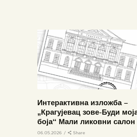
Интерактивна изложба –
„Крагујевац зове-Буди мој
боја“ Мали ликовни салон
06.05.2026
Share