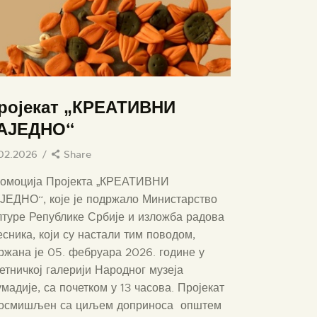
ројекат „КРЕАТИВНИ
АЈЕДНО“
.02.2026
Share
омоција Пројекта „КРЕАТИВНИ
ЈЕДНО“, које је подржало Министарство
лтуре Републике Србије и изложба радова
есника, који су настали тим поводом,
ржана је 05. фебруара 2026. године у
етничкој галерији Народног музеја
мадије, са почетком у 13 часова. Пројекат
 осмишљен са циљем доприноса општем