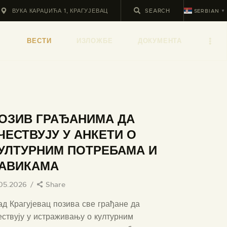
ВУКА КАРАЏИЋА 1, КРАГУЈЕВАЦ
SERBIAN
▼
ВЕСТИ
ИЗЛОЖБЕ
ДОКУМЕНТА
ОЗИВ ГРАЂАНИМА ДА
ЧЕСТВУЈУ У АНКЕТИ О
УЛТУРНИМ ПОТРЕБАМА И
АВИКАМА
.05.2026
Share
ад Крагујевац позива све грађане да
ествују у истраживању о културним