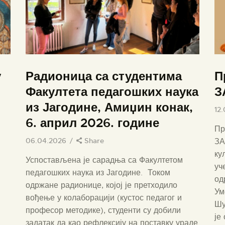
у
Радионица са студентима
П
Факултета педагошких наука
З
из Јагодине, Амиџин конак,
12
6. април 2026. године
Пр
06.04.2026
Share
ЗА
ку
Успостављена је сарадња са Факултетом
уч
педагошких наука из Јагодине. Током
од
одржане радионице, којој је претходило
Ум
вођење у колаборацији (кустос педагог и
Шу
професор методике), студенти су добили
је
задатак да као рефлексију на поставку ураде