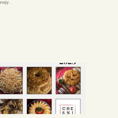
ачају…