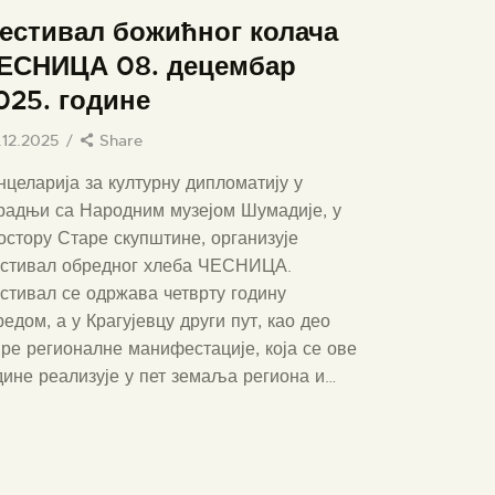
естивал божићног колача
ЕСНИЦА 08. децембар
025. године
.12.2025
Share
нцеларија за културну дипломатију у
радњи са Народним музејом Шумадије, у
остору Старе скупштине, организује
стивал обредног хлеба ЧЕСНИЦА.
стивал се одржава четврту годину
редом, а у Крагујевцу други пут, као део
ре регионалне манифестације, која се ове
дине реализује у пет земаља региона и…