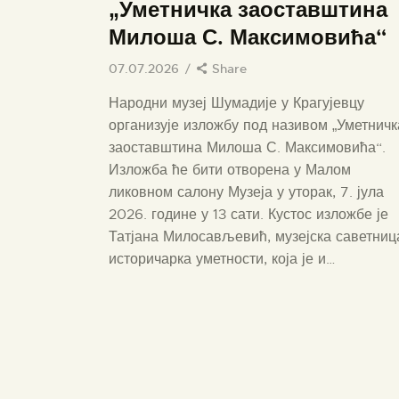
„Уметничка заоставштина
Милоша С. Максимовића“
07.07.2026
Share
Народни музеј Шумадије у Крагујевцу
организује изложбу под називом „Уметничк
заоставштина Милоша С. Максимовића“.
Изложба ће бити отворена у Малом
ликовном салону Музеја у уторак, 7. јула
2026. године у 13 сати. Кустос изложбе је
Татјана Милосављевић, музејска саветниц
историчарка уметности, која је и…