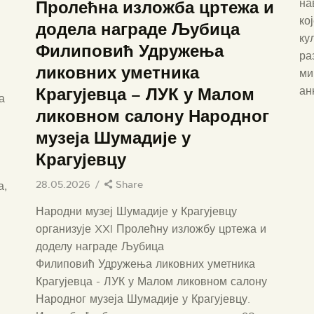
ВИРТУЕЛНА ТУРА
на
Пролећна изложба цртежа и
ко
додела награде Љубица
КОНТАКТ
ку
Филиповић Удружења
ра
ликовних уметника
ми
Крагујевца – ЛУК у Малом
ан
а
ликовном салону Народног
музеја Шумадије у
Крагујевцу
28.05.2026
Share
а,
Народни музеј Шумадије у Крагујевцу
организује XXI Пролећну изложбу цртежа и
доделу награде Љубица
Филиповић Удружења ликовних уметника
Крагујевца - ЛУК у Малом ликовном салону
Народног музеја Шумадије у Крагујевцу.