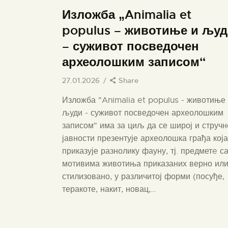
Изложба „Animalia et
populus – животиње и љу
– суживот посведочен
археолошким записом“
27.01.2026
Share
Изложба "Animalia et populus - животиње
људи - суживот посведочен археолошким
записом" има за циљ да се широј и стручн
јавности презентује археолошка грађа која
приказује разнолику фауну, тј. предметe с
мотивима животиња приказаних верно ил
стилизовано, у различитој форми (посуђе,
теракоте, накит, новац,…