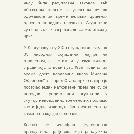
нису биле регулисане законом већ
обичајним правом и углавном су се
одржавале за време великих црквених
односно народних празника. Скупштине
су почињале и завршавале се молитвом у
цркви.
У Крагујевцу је у XIX веку одржано укупно
35 народних скупштина, најпре на
отвореном, а потом и у скупштинској
згради која је подигнута 1859. године, за
време друге владавине кнеза Милоша
Обреновића. Поред Старе цркве најпре је
постојао један наткривени трем где су се
народни представници окупљали у
случају неповољних временских прилика,
као и једна издигнута бина изграђена од
камена на којој је седео кнез.
Касније је изграђена једноставна
правоугаона грађевина која је служила