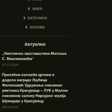
КНИЋ
БАТОЧИНА
ЛАПОВО
Актуелно
„Уметничка заоставштина Милоша
С. Максимовића“
07.07.2026
Пролећна изложба цртежа и
додела награде Љубица
Филиповић Удружења ликовних
уметника Крагујевца – ЛУК у Малом
ликовном салону Народног музеја
Шумадије у Крагујевцу
28.05.2026