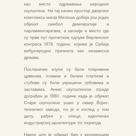
као место одржавања народних
скупштина. На тај начин простор дворског
комплекса кнеза Милоша добија још један
објекат симбол демократије и
парламентаризма, а касније и место где
су први пут прочитане одлуке Берлинског
конгреса 1878. године, којима је Србија
међународно призната као независна
држава.
Посланичке клупе су биле покривене
црвеним, плавим и белим платном а
стубови су били украшени грбовима и
заставама. Анекс скупштинске зграде
дограђен је 1880. године када је објекат
Старе скупштине ушао у оквир Војно-
техничког завода, па је и изглед у том
делу, рађен у опеци, идентичан
индустријској архитектури тог периода.
Након што је објекат био у ингеренцији