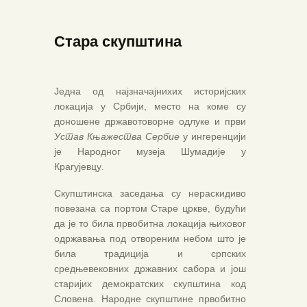
Стара скупштина
Једна од најзначајнихих историјских
ПОЧЕТНА
локација у Србији, место на коме су
доношене државотоворне одлуке и први
О МУЗЕЈУ
Устав Књажества Сербие
у ингеренцији
СЕКТОРИ
је Народног музеја
Шумадије
у
Крагујевцу.
ОБЈЕКТИ
ЗБИРКЕ
Скупштинска заседања су нераскидиво
повезана са портом Старе цркве, будући
ВЕСТИ
да је то била првобитна локација њиховог
ИЗЛОЖБЕ
одржавања под отвореним небом што је
била традиција и српских
ДОКУМЕНТА
средњевековних државних сабора и још
ВИРТУЕЛНА ТУРА
старијих демократских скупштина код
Словена. Народне скупштине првобитно
КОНТАКТ