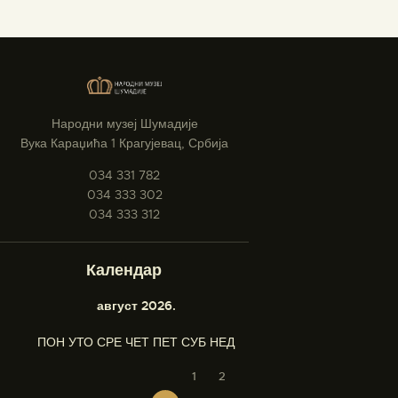
Народни музеј Шумадије
Вука Караџића 1 Крагујевац, Србија
034 331 782
034 333 302
034 333 312
Календар
август 2026.
ПОН
УТО
СРЕ
ЧЕТ
ПЕТ
СУБ
НЕД
1
2