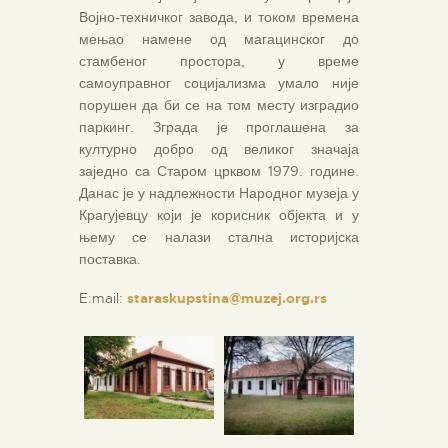
Војно-техничког завода, и током времена
мењао намене од магацинског до
стамбеног простора, у време
самоуправног социјализма умало није
порушен да би се на том месту изградио
паркинг. Зграда је проглашена за
културно добро од великог значаја
заједно са Старом црквом 1979. године.
Данас је у надлежности Народног музеја у
Крагујевцу који је корисник објекта и у
њему се налази стална историјска
поставка
.
E:mail:
staraskupstina@muzej.org.rs