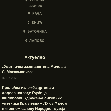
ТОПОЛА
- ОПЛЕНАЦ
РАЧА
КНИЋ
БАТОЧИНА
ЛАПОВО
Актуелно
„Уметничка заоставштина Милоша
С. Максимовића“
07.07.2026
Пролећна изложба цртежа и
додела награде Љубица
Филиповић Удружења ликовних
уметника Крагујевца – ЛУК у Малом
ликовном салону Народног музеја