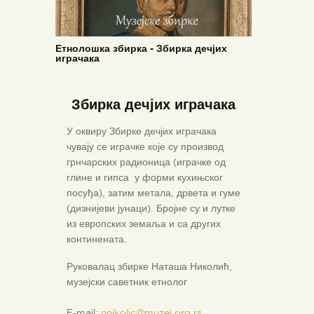
Етнолошка збирка - Збирка дечјих
играчака
Збирка дечјих играчака
ПОЧЕТНА
О МУЗЕЈУ
У оквиру Збирке дечјих играчака
чувају се играчке које су производ
СЕКТОРИ
грнчарских радионица (играчке од
ОБЈЕКТИ
глине и гипса у форми кухињског
посуђа), затим метала, дрвета и гуме
ЗБИРКЕ
(дизнијеви јунаци). Бројне су и лутке
ВЕСТИ
из европских земаља и са других
континената.
ИЗЛОЖБЕ
ДОКУМЕНТА
Руковалац збирке Наташа Николић,
музејски саветник етнолог
ВИРТУЕЛНА ТУРА
КОНТАКТ
E-mail:
nnikolic@muzej.org.rs