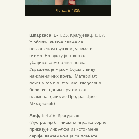
Лутка, Е-4325
Шпаркаса
, Е-1033, Крагујевац, 1967.
У облику дивље свиње са
наглашеном њушком, ушима и
очима. На врату је отвор за
убацивање металног новца.
Украшена је мрком бојом у виду
наизменичних пруга. Материјал:
печена земља; техника: глеђосана
бело, са црним пругама од
пламена. (снимио Предраг Циле
Михајловић).
Алф,
Е-4318, Крагујевац
(Аустралија). Плишана играчка верно
приказује лик Алфа из истоимене
серије, ванземаљаца са планете