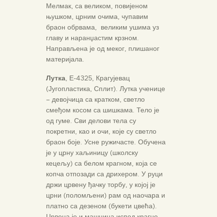
Мелмак, са великом, повијеном
њушком, црним очима, чупавим
браон обрвама, великим ушима уз
главу и наранџастим крзном.
Направљена је од меког, плишаног
материјала.
Лутка
, Е-4325, Крагујевац
(Југопластика, Сплит). Лутка ученице
– девојчица са кратком, светло
смеђом косом са шишкама. Тело је
од гуме. Сви делови тела су
покретни, као и очи, које су светло
браон боје. Усне ружичасте. Обучена
је у црну хаљиницу (школску
кецељу) са белом крагном, која се
копча отпозади са дрихером. У руци
држи црвену ђачку торбу, у којој је
црни (поломљени) рам од наочара и
платно са дезеном (букети цвећа).
Црвена је и машница испод крагне,