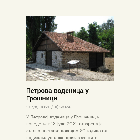
ПОЧЕТНА
О МУЗЕЈУ
СЕКТОРИ
ОБЈЕКТИ
ЗБИРКЕ
Петрова воденица у
ВЕСТИ
Грошници
ИЗЛОЖБЕ
12 јул, 2021
Share
У Петровој воденици у Грошници, у
ДОКУМЕНТА
понедељак 12. јула 2021. отворена је
ВИРТУЕЛНА ТУРА
стална поставка поводом 80 година од
КОНТАКТ
подизања устанка, приказ заштите