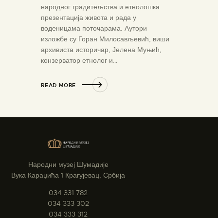
народног градитељства и етнолошка
презентација живота и рада у
воденицама поточарама. Аутори
изложбе су Горан Милосављевић, виши
архивиста историчар, Јелена Муњић,
конзерватор етнолог и…
READ MORE
Народни музеј Шумадије
Вука Караџића 1 Крагујевац, Србија
034 331 782
034 333 302
034 333 312