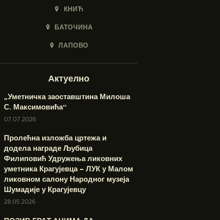
КНИЋ
БАТОЧИНА
ЛАПОВО
Актуелно
„Уметничка заоставштина Милоша
С. Максимовића“
07.07.2026
Пролећна изложба цртежа и
додела награде Љубица
Филиповић Удружења ликовних
уметника Крагујевца – ЛУК у Малом
ликовном салону Народног музеја
Шумадије у Крагујевцу
28.05.2026