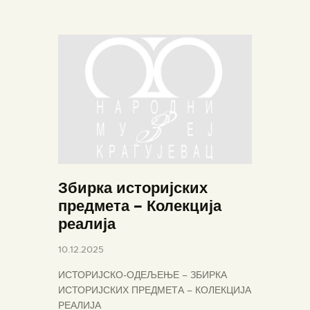
ПОЧЕТНА
О МУЗЕЈУ
СЕКТОРИ
ОБЈЕКТИ
Збирка историјских
ЗБИРКЕ
предмета – Колекција
ВЕСТИ
реалија
ИЗЛОЖБЕ
10.12.2025
ДОКУМЕНТА
ИСТОРИЈСКО-ОДЕЉЕЊЕ – ЗБИРКА
ВИРТУЕЛНА ТУРА
ИСТОРИЈСКИХ ПРЕДМЕТА – КОЛЕКЦИЈА
КОНТАКТ
РЕАЛИЈА