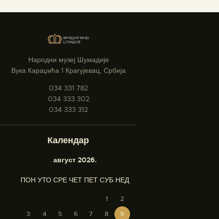
Народни музеј Шумадије
Вука Караџића 1 Крагујевац, Србија
034 331 782
034 333 302
034 333 312
Календар
август 2026.
ПОН
УТО
СРЕ
ЧЕТ
ПЕТ
СУБ
НЕД
1
2
3
4
5
6
7
8
9