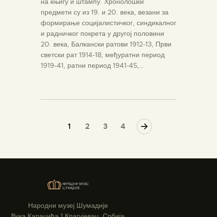
на књигу и штампу. Хронолошки
предмети су из 19. и 20. века, везани за
формирање социјалистичког, синдикалног
и радничког покрета у другој половини
20. века, Балкански ратови 1912-13, Први
светски рат 1914-18, међуратни период
1919-41, ратни период 1941-45,…
1
2
>
3
4
Народни музеј Шумадије
Вука Караџића 1 Крагујевац, Србија