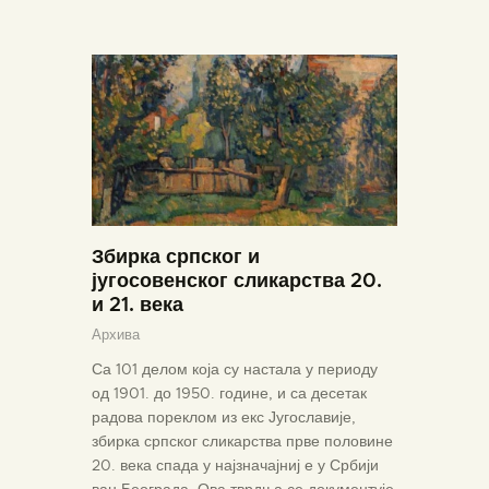
ПОЧЕТНА
О МУЗЕЈУ
СЕКТОРИ
Збирка српског и
ОБЈЕКТИ
југосовенског сликарства 20.
и 21. века
ЗБИРКЕ
Архива
ВЕСТИ
Са 101 делом која су настала у периоду
ИЗЛОЖБЕ
од 1901. до 1950. године, и са десетак
ДОКУМЕНТА
радова пореклом из екс Југославије,
збирка српског сликарства прве половине
ВИРТУЕЛНА ТУРА
20. века спада у најзначајниј е у Србији
КОНТАКТ
ван Београда. Ова тврдња се документује