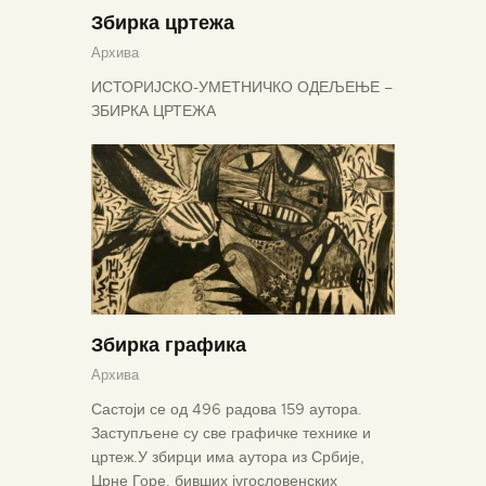
Збирка цртежа
Архива
ИСТОРИЈСКО-УМЕТНИЧКО ОДЕЉЕЊЕ –
ЗБИРКА ЦРТЕЖА
Збирка графика
Архива
Састоји се од 496 радова 159 аутора.
Заступљене су све графичке технике и
цртеж.У збирци има аутора из Србије,
Црне Горе, бивших југословенских