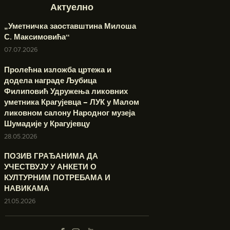
Актуелно
„Уметничка заоставштина Милоша
С. Максимовића“
07.07.2026
Пролећна изложба цртежа и
додела награде Љубица
Филиповић Удружења ликовних
уметника Крагујевца – ЛУК у Малом
ликовном салону Народног музеја
Шумадије у Крагујевцу
28.05.2026
ПОЗИВ ГРАЂАНИМА ДА
УЧЕСТВУЈУ У АНКЕТИ О
КУЛТУРНИМ ПОТРЕБАМА И
НАВИКАМА
21.05.2026