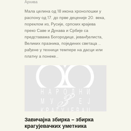
Архива
Мала целина од 18 икона хронолошки у
распону од 17. до прве деценије 20. века,
пореклом из, Русије, српских крајева
преко Саве и Дунава и Србије са
представама Богородице, јеванђелиста,
Великих празника, појединих светаца …
рађене у техници темпере на дасци или
платну а понеке…
Завичајна збирка – збирка
крагујевачких уметника