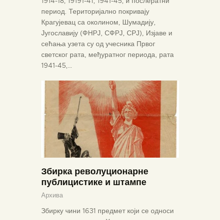
1914-18, 19191-41, 1941-45, и послератни
период. Територијално покривају
Крагујевац са околином, Шумадију,
Југославију (ФНРЈ, СФРЈ, СРЈ), Изјаве и
сећања узета су од учесника Првог
светског рата, међуратног периода, рата
1941-45,…
Збирка револуционарне
публицистике и штампе
Архива
Збирку чини 1631 предмет који се односи