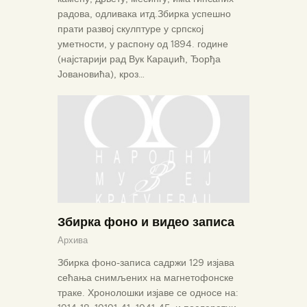
радова, одливака итд.Збирка успешно
прати развој скулптуре у српској
уметности, у распону од 1894. године
(најстарији рад Вук Караџић, Ђорђа
Јовановића), кроз…
Збирка фоно и видео записа
Архива
Збирка фоно-записа садржи 129 изјава
сећања снимљених на магнетофонске
траке. Хронолошки изјаве се односе на: