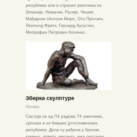
република али и страних уметника из
Шпаније, Немачке, Русије, Чешке,
Мађарске (Антони Миро, Ото Протзен,
Леополд Фритз, Герхард Аугустин,
Митрофан Петрович Косенко…
Збирка скулптуре
Архива
Састоји се од 114 радова 74 уметника,
српских и из бивших југословенских
република. Дела су рађена у бронзи,
камену, дрвету, месингу, има гипсаних