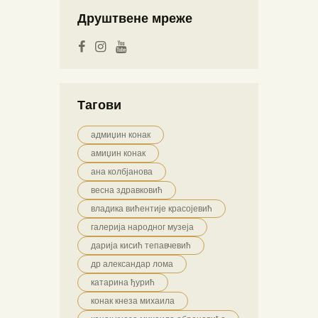
Друштвене мреже
Тагови
адмиџин конак
амиџин конак
ана колбјанова
весна здравковић
владика вићентије красојевић
галерија народног музеја
дарија кисић тепавчевић
др александар лома
катарина ђурић
конак кнеза михаила