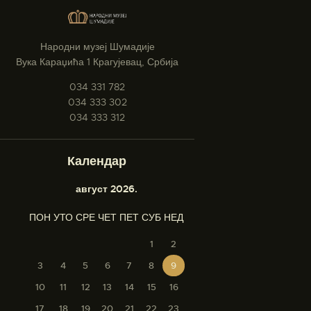
Народни музеј Шумадије
Вука Караџића 1 Крагујевац, Србија
034 331 782
034 333 302
034 333 312
Календар
август 2026.
ПОН
УТО
СРЕ
ЧЕТ
ПЕТ
СУБ
НЕД
1
2
3
4
5
6
7
8
9
10
11
12
13
14
15
16
17
18
19
20
21
22
23