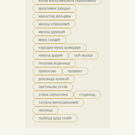
конак кнеза михаила обреновића
креативни заједно
манастир вољавча
милош обреновић
милош јуришић
мира сандић
народни музеј шумадије
никола дашић
ноћ музеја
петрова воденица
пракосово
пројекат
роксанда алексић
сретењски устав
стара скупштина
студенац
татјана милосављевић
чесница
љубица цуца сокић