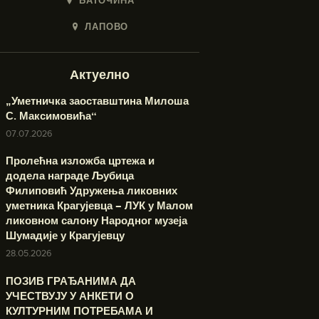
БАТОЧИНА
ЛАПОВО
Актуелно
„Уметничка заоставштина Милоша
С. Максимовића“
07.07.2026
Пролећна изложба цртежа и
додела награде Љубица
Филиповић Удружења ликовних
уметника Крагујевца – ЛУК у Малом
ликовном салону Народног музеја
Шумадије у Крагујевцу
28.05.2026
ПОЗИВ ГРАЂАНИМА ДА
УЧЕСТВУЈУ У АНКЕТИ О
КУЛТУРНИМ ПОТРЕБАМА И