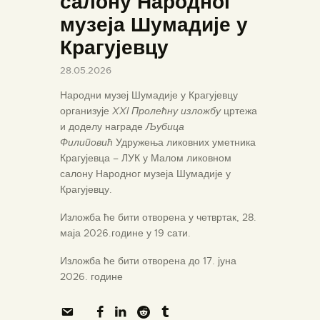
салону Народног
музеја Шумадије у
Крагујевцу
28.05.2026
Народни музеј Шумадије у Крагујевцу
организује
XXI Пролећну изложбу
цртежа
и доделу награде
Љубица
Филиповић
Удружења ликовних уметника
Крагујевца – ЛУК у Малом ликовном
салону Народног музеја Шумадије у
Крагујевцу.
Изложба ће бити отворена у четвртак, 28.
маја 2026.године у 19 сати.
Изложба ће бити отворена до 17. јуна
2026. године