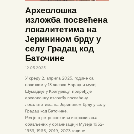
Археолошка
изложба посвећена
локалитетима на
Јеринином брду у
селу Градац код
Баточине
12.05.2025
У среду 2. априла 2025. године са
почетком у 13 часова Народни музеј
Шумадије у Крагујевцу приређује
археолошку изложбу посвећену
локалитетима на Јеринином брду у селу
Градац код Баточине.
Реч је о ретроспективи истраживања
обављених у организацији Музеја 1952-
1953, 1966, 2019, 2023 године.