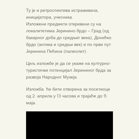
Ту је и ретроспектива истраживача,
иницијатора, учесника.
Изложени предмети откривени су на
локалитетима Јеринино брдо – Град (од
бакарног доба до средњег века), Донићко
брдо (антика и средњи век) и по први пут
Јеринина Пећина (палеолит).
Циљ изложбе је да се укаже на културно-
туристички потенцијал Јерининог брда за
развоја Народног Музеја.
Изложба ће бити отворена за посетиоце
од 2. априла у 13 часова и трајаће до 9.
маја.