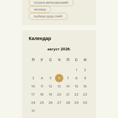
татјана милосављевић
чесница
љубица цуца сокић
Календар
август 2026.
П
У
С
Ч
П
С
Н
1
2
3
4
5
6
7
8
9
10
11
12
13
14
15
16
17
18
19
20
21
22
23
24
25
26
27
28
29
30
31