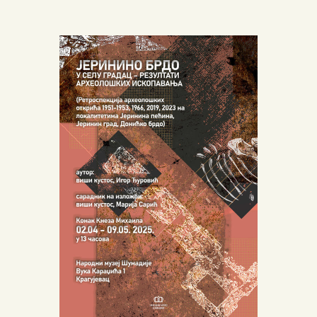
ПОЧЕТНА
О МУЗЕЈУ
СЕКТОРИ
ОБЈЕКТИ
ЗБИРКЕ
ВЕСТИ
ИЗЛОЖБЕ
ДОКУМЕНТА
ВИРТУЕЛНА ТУРА
КОНТАКТ