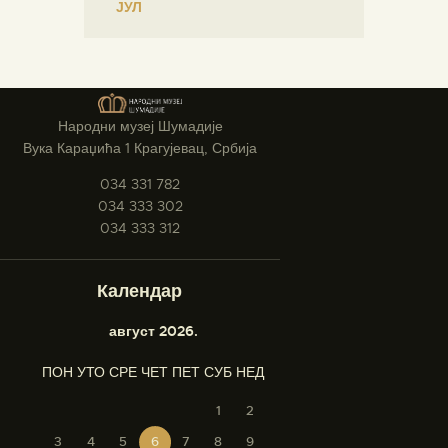
« ЈУЛ
Народни музеј Шумадије
Вука Караџића 1 Крагујевац, Србија
034 331 782
034 333 302
034 333 312
Календар
август 2026.
ПОН
УТО
СРЕ
ЧЕТ
ПЕТ
СУБ
НЕД
1
2
3
4
5
6
7
8
9