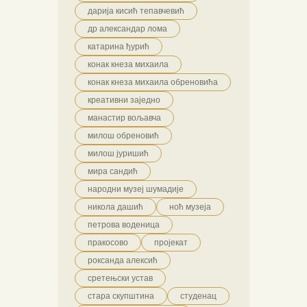
дарија кисић тепавчевић
др александар лома
катарина ђурић
конак кнеза михаила
конак кнеза михаила обреновића
креативни заједно
манастир вољавча
милош обреновић
милош јуришић
мира сандић
народни музеј шумадије
никола дашић
ноћ музеја
петрова воденица
пракосово
пројекат
роксанда алексић
сретењски устав
стара скупштина
студенац