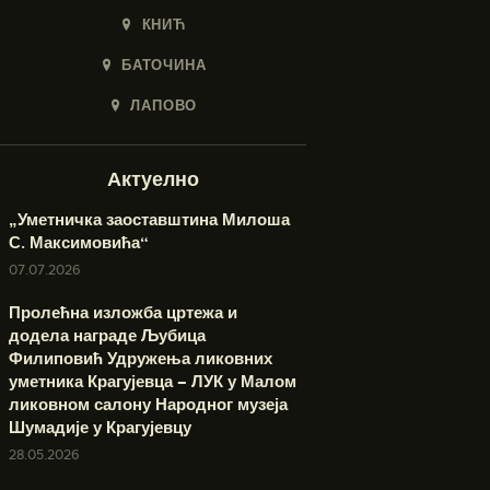
КНИЋ
БАТОЧИНА
ЛАПОВО
Актуелно
„Уметничка заоставштина Милоша
С. Максимовића“
07.07.2026
Пролећна изложба цртежа и
додела награде Љубица
Филиповић Удружења ликовних
уметника Крагујевца – ЛУК у Малом
ликовном салону Народног музеја
Шумадије у Крагујевцу
28.05.2026