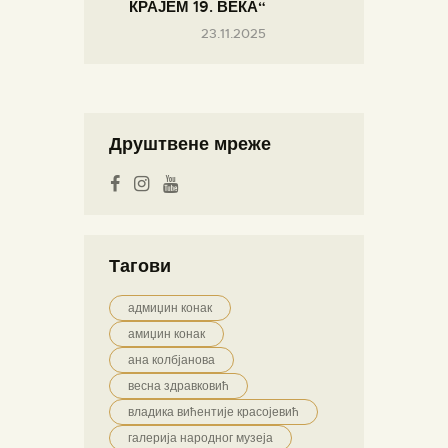
КРАЈЕМ 19. ВЕКА“
23.11.2025
Друштвене мреже
Тагови
адмиџин конак
амиџин конак
ана колбјанова
весна здравковић
владика вићентије красојевић
галерија народног музеја