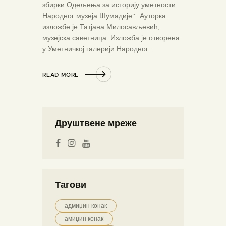
збирки Одељења за историју уметности
Народног музеја Шумадије“. Ауторка
изложбе је Татјана Милосављевић,
музејска саветница. Изложба jе отворена
у Уметничкој галерији Народног…
READ MORE
Друштвене мреже
Тагови
адмиџин конак
амиџин конак