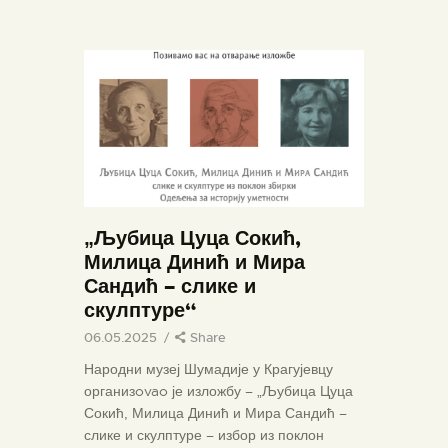
ПОЧЕТНА
О МУЗЕЈУ
СЕКТОРИ
„Љубица Цуца Сокић,
ОБЈЕКТИ
Милица Динић и Мира
ЗБИРКЕ
Сандић – слике и
скулптуре“
ВЕСТИ
06.05.2025
Share
ИЗЛОЖБЕ
Народни музеј Шумадије у Крагујевцу
ДОКУМЕНТА
организovao је изложбу – „Љубица Цуца
ВИРТУЕЛНА ТУРА
Сокић, Милица Динић и Мира Сандић –
слике и скулптуре – избор из поклон
КОНТАКТ