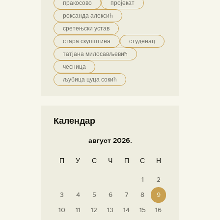
пракосово
пројекат
роксанда алексић
сретењски устав
стара скупштина
студенац
татјана милосављевић
чесница
љубица цуца сокић
Календар
август 2026.
П
У
С
Ч
П
С
Н
1
2
3
4
5
6
7
8
9
10
11
12
13
14
15
16