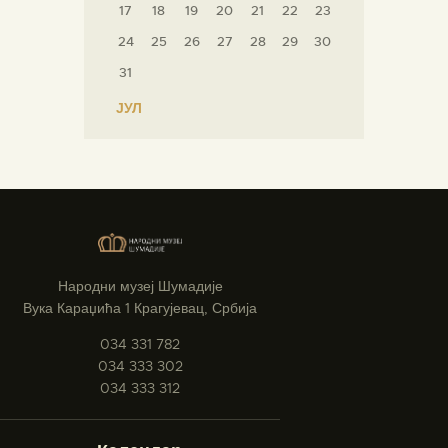
17
18
19
20
21
22
23
24
25
26
27
28
29
30
31
« ЈУЛ
Народни музеј Шумадије
Вука Караџића 1 Крагујевац, Србија
034 331 782
034 333 302
034 333 312