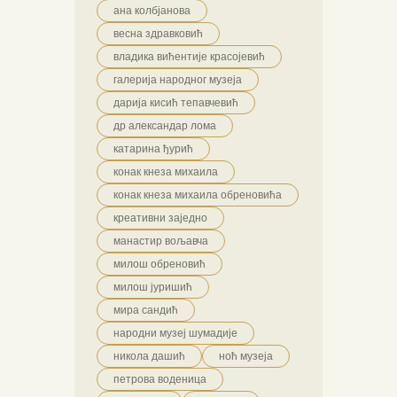
ана колбјанова
весна здравковић
владика вићентије красојевић
галерија народног музеја
дарија кисић тепавчевић
др александар лома
катарина ђурић
конак кнеза михаила
конак кнеза михаила обреновића
креативни заједно
манастир вољавча
милош обреновић
милош јуришић
мира сандић
народни музеј шумадије
никола дашић
ноћ музеја
петрова воденица