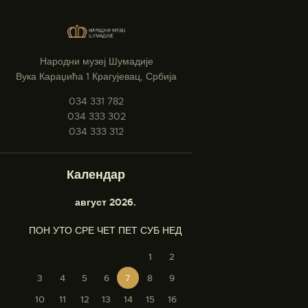
Народни музеј Шумадије
Вука Караџића 1 Крагујевац, Србија
034 331 782
034 333 302
034 333 312
Календар
август 2026.
ПОН
УТО
СРЕ
ЧЕТ
ПЕТ
СУБ
НЕД
1
2
3
4
5
6
7
8
9
10
11
12
13
14
15
16