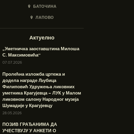
БАТОЧИНА
ЛАПОВО
Актуелно
„Уметничка заоставштина Милоша
С. Максимовића“
07.07.2026
Пролећна изложба цртежа и
додела награде Љубица
Филиповић Удружења ликовних
уметника Крагујевца – ЛУК у Малом
ликовном салону Народног музеја
Шумадије у Крагујевцу
28.05.2026
ПОЗИВ ГРАЂАНИМА ДА
УЧЕСТВУЈУ У АНКЕТИ О