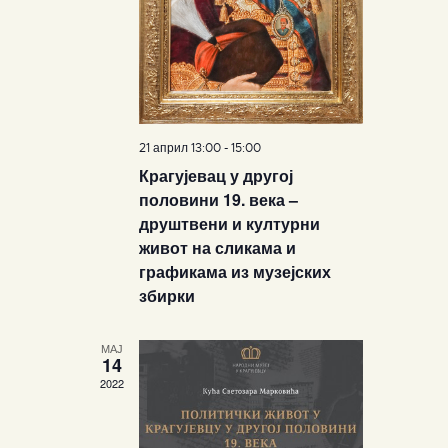
a
i
E
g
n
v
a
d
e
t
V
n
i
i
t
o
e
s
n
21 април 13:00
-
15:00
w
Крагујевац у другој
s
половини 19. века –
N
друштвени и културни
a
живот на сликама и
v
графикама из музејских
i
збирки
g
a
МАЈ
14
t
2022
i
o
n