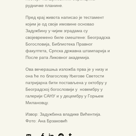
рудничке планине.
Пред крај живота написао је тестамент
којим је од своје имовине основао
Задужбину у чијим зградама су
својевремено биле смештене: Београдска
Богословија, Библиотека Правног
факултета, Српска државна штампарија и
После рата Ликовног академија.
Ова вечерашња изложба прва је у низу и
она ће по благослову Његове Светости
патријарха бити постављена у октобру у
Београдској богословији у новембру у
галерији САНУ и у децембру у Горњем
Милановцу.
Извор: Задужбина владике Вићентија.
Фото: Ана Брзаковић