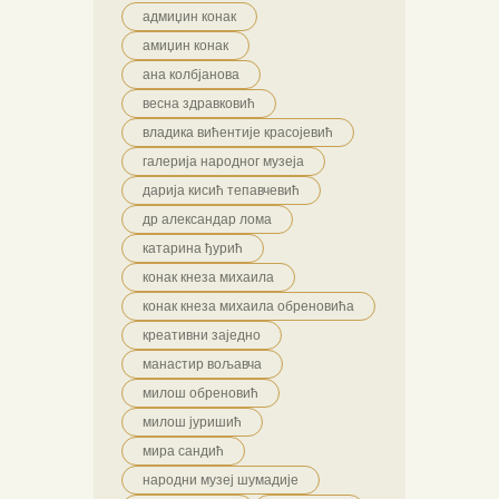
адмиџин конак
амиџин конак
ана колбјанова
весна здравковић
владика вићентије красојевић
галерија народног музеја
дарија кисић тепавчевић
др александар лома
катарина ђурић
конак кнеза михаила
конак кнеза михаила обреновића
креативни заједно
манастир вољавча
милош обреновић
милош јуришић
мира сандић
народни музеј шумадије