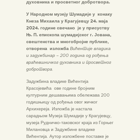
духовника и просветног добротвора.
У Народном музеју Шумадије у конаку
Кнеза Михаила у Крагујевцу 24. маја
2024. године свечано је у присуству
Њ. П. епископа шумадијског г. Јована,
свештенства и многобројне публике,
отворена изложба
Вићентије владика
и задужбинар – 200 година од рођења
враћевшничког духовника и просветног
добротвора.
Задужбина владике Вићентија
Красојевића ове године брoјним
културним дешавањима обележава 200
годишњицу од рођења овог жичког
Архихереја. Изложба је настала
сарадњом Музеја Шумадије у Крагујевцу,
музеја Рудничко-таковског краја из Горњег
Милановца и Задужбине владике
Вићентија. Аутор изложбене поставке је