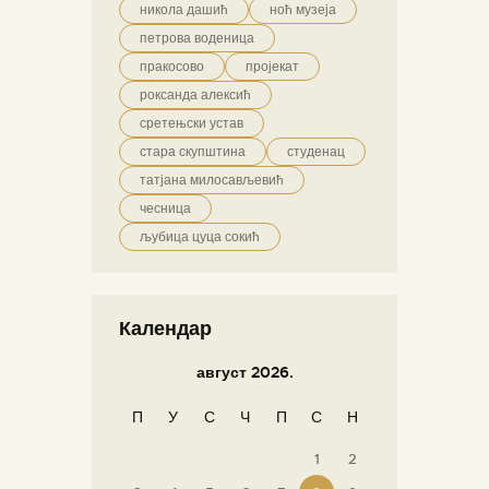
никола дашић
ноћ музеја
петрова воденица
пракосово
пројекат
роксанда алексић
сретењски устав
стара скупштина
студенац
татјана милосављевић
чесница
љубица цуца сокић
Календар
август 2026.
П
У
С
Ч
П
С
Н
1
2