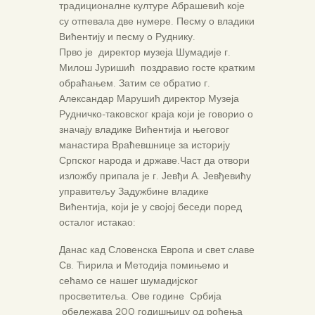
традиционалне културе Абрашевић које
су отпевала две нумере. Песму о владики
Вићентију и песму о Руднику.
Прво је директор музеја Шумадије г.
Милош Јуришић поздравио госте кратким
обраћањем. Затим се обратио г.
Александар Марушић директор Музеја
Рудничко-таковског краја који је говорио о
значају владике Вићентија и његовог
манастира Враћевшнице за историју
Српског народа и државе.Част да отвори
изложбу припала је г. Јевђи А. Јевђевићу
управитељу Задужбине владике
Вићентија, који је у својој беседи поред
осталог истакао:
Данас кад Словенска Европа и свет славе
Св. Ћирила и Методија помињемо и
сећамо се нашег шумадијског
просветитеља. Oве године Србија
обележава 200 годишњицу од рођења