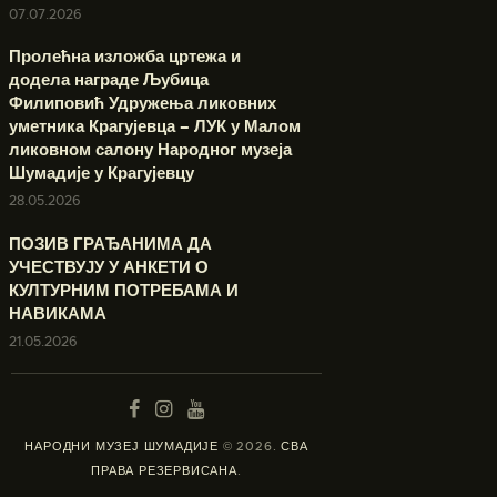
07.07.2026
Пролећна изложба цртежа и
додела награде Љубица
Филиповић Удружења ликовних
уметника Крагујевца – ЛУК у Малом
ликовном салону Народног музеја
Шумадије у Крагујевцу
28.05.2026
ПОЗИВ ГРАЂАНИМА ДА
УЧЕСТВУЈУ У АНКЕТИ О
КУЛТУРНИМ ПОТРЕБАМА И
НАВИКАМА
21.05.2026
НАРОДНИ МУЗЕЈ ШУМАДИЈЕ
© 2026.
СВА
ПРАВА РЕЗЕРВИСАНА
.