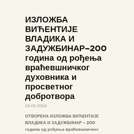
ИЗЛОЖБА
ВИЋЕНТИЈЕ
ВЛАДИКА И
ПОЧЕТНА
ЗАДУЖБИНАР–200
О МУЗЕЈУ
година од рођења
СЕКТОРИ
враћевшничког
ОБЈЕКТИ
духовника и
ЗБИРКЕ
просветног
ВЕСТИ
добротвора
ИЗЛОЖБЕ
24.05.2024
ДОКУМЕНТА
ОТВОРЕНА ИЗЛОЖБА ВИЋЕНТИЈЕ
ВИРТУЕЛНА ТУРА
ВЛАДИКА И ЗАДУЖБИНАР – 200
година од рођења враћевшничког
КОНТАКТ