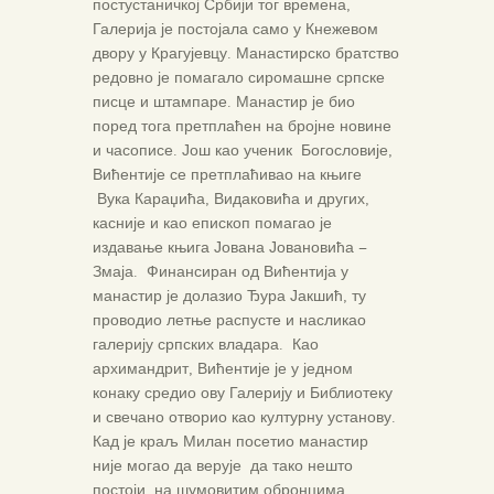
постустаничкој Србији тог времена,
Галерија је постојала само у Кнежевом
двору у Крагујевцу. Манастирско братство
редовно је помагало сиромашне српске
писце и штампаре. Манастир је био
поред тога претплаћен на бројне новине
и часописе. Још као ученик Богословије,
Вићентије се претплаћивао на књиге
Вука Караџића, Видаковића и других,
касније и као епископ помагао је
издавање књига Јована Јовановића –
Змаја. Финансиран од Вићентија у
манастир је долазио Ђура Јакшић, ту
проводио летње распусте и насликао
галерију српских владара. Као
архимандрит, Вићентије је у једном
конаку средио ову Галерију и Библиотеку
и свечано отворио као културну установу.
Кад је краљ Милан посетио манастир
није могао да верује да тако нешто
постоји на шумовитим обронцима