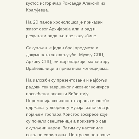
кустос историчар Роксанда Алексић из
Крагујевца.
На 20 паноа хронолошки је приказан
живот овог Архијереја али и рад и
резултати рада његове задужбине.
Сакупљен је један број предмета и
докумената захваљујући: Музеју СПЦ,
Архиву СПЦ, жичкој епархији, манастиру
Враћевшници и приватним колекцијама.
На изложби су презентовани и најбољи
радови тек завршеног ликовног конкурса
посвећеног владики Вићентију.
Церемонија свечаног отварања изложбе
одржана у дворишту музеја, започела је
појањем тропара Христос воскресе које
су почели свештеници а прихватио сав
окупљени народ. Затим су наступиле
вокалне солисткиње Центра за неговање