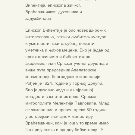
Вићентија, епископа жичког,
Враћевшничког духовника и
задужбинара.
Епископ Вићентије је био човек широких
интересовања, велики љубитељ културе
и уметности, књигољубац, помагач
уметника и њихов мецена. Био је један од
првих архивиста и библиотекара,
академик, члан Српског ученог друштва и
више пута председник Апелаторске
конзисторије београдске митрополије.
Рођен је 1824. године у Горњој Црнући.
Био је духовно чедо и у најранијој
младости васпитаник првог Српског
митрополита Мелентија Павловића. Млад
се замонашио и провео преко 30 година
у историјски значајном манастиру
Враћевшници, који је још у то време имао
Галерију слика и вредну библиотеку. У