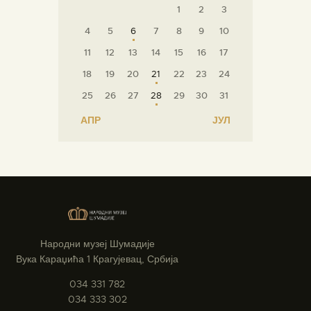
1
2
3
4
5
6
7
8
9
10
11
12
13
14
15
16
17
18
19
20
21
22
23
24
25
26
27
28
29
30
31
« АПР
ЈУЛ »
Народни музеј Шумадије
Вука Караџића 1 Крагујевац, Србија
034 331 782
034 333 302