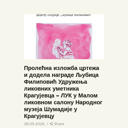
ПОЧЕТНА
О МУЗЕЈУ
СЕКТОРИ
Пролећна изложба цртежа
ОБЈЕКТИ
и додела награде Љубица
ЗБИРКЕ
Филиповић Удружења
ликовних уметника
ВЕСТИ
Крагујевца – ЛУК у Малом
ИЗЛОЖБЕ
ликовном салону Народног
ДОКУМЕНТА
музеја Шумадије у
Крагујевцу
ВИРТУЕЛНА ТУРА
28.05.2026
Share
КОНТАКТ