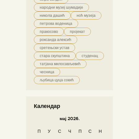
народни музеј шумадије
никола дашић
ноћ музеја
петрова воденица
пракосово
пројекат
роксанда алексић
сретењски устав
стара скупштина
студенац
татјана милосављевић
чесница
љубица цуца сокић
Календар
мај 2026.
П
У
С
Ч
П
С
Н