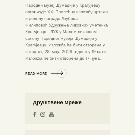
Народни музеј Шумадије у Крагујевцу
организује XXI Пролећну изложбу цртежа
и доделу награде Љубица
Филиповић Удружења ликовних уметника
Крагујевца - ЛУК у Малом ликовном
салону Народног музеја Шумадије у
Крагујевцу. Изложба ће бити отворена у
четвртак, 28. маја 2026.године у 19 сати.
Изложба ће бити отворена до 17. јуна…
READ MORE
Друштвене мреже