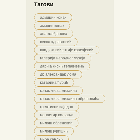
Тагови
адмиџин конак
амиџин конак
ана колбјанова
весна здравковић
владика вићентије красојевић
галерија народног музеја
дарија кисић тепавчевић
др александар лома
катарина ђурић
конак кнеза михаила
конак кнеза михаила обреновића
креативни заједно
манастир вољавча
милош обреновић
милош јуришић
мира сандић